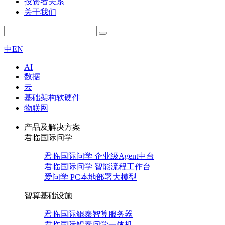
投资者关系
关于我们
中
EN
AI
数据
云
基础架构软硬件
物联网
产品及解决方案
君临国际问学
君临国际问学 企业级Agent中台
君临国际问学 智能流程工作台
爱问学 PC本地部署大模型
智算基础设施
君临国际鲲泰智算服务器
君临国际鲲泰问学一体机