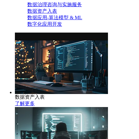
数据治理咨询与实施服务
数据资产入表
数据应用-算法模型 & ML
数字化应用开发
数据资产入表
了解更多