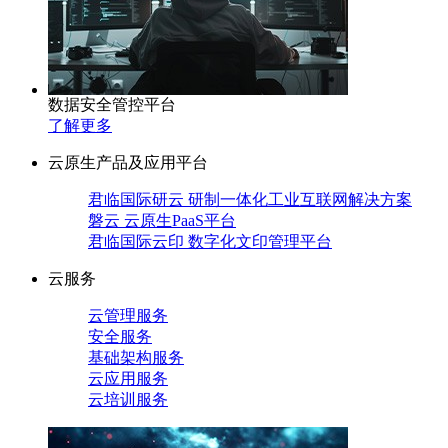
数据安全管控平台
了解更多
云原生产品及应用平台
君临国际研云 研制一体化工业互联网解决方案
磐云 云原生PaaS平台
君临国际云印 数字化文印管理平台
云服务
云管理服务
安全服务
基础架构服务
云应用服务
云培训服务