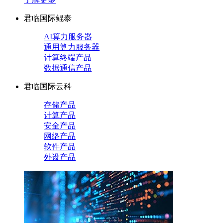
君临国际鲲泰
AI算力服务器
通用算力服务器
计算终端产品
数据通信产品
君临国际云科
存储产品
计算产品
安全产品
网络产品
软件产品
外设产品